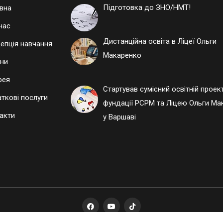
Підготовка до ЗНО/НМТ!
вна
нас
Дистанційна освіта в Ліцеї Ольги
епція навчання
Макаренко
ни
рея
Стартував сумісний освітній проек
ткові послуги
фундації РСРМ та Ліцею Ольги Ма
акти
у Варшаві