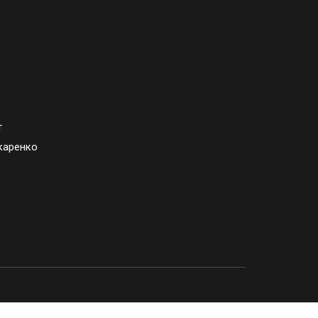
т
каренко