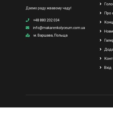
Голо
Даємо раду жвавому чаду!
Про 
+48 880 202 034
Конц
info@makarenkolyceum.com.ua
Нови
м. Варшава, Польща
Гале
Дода
Конт
Вхід