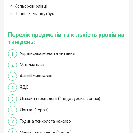
Кольорові олівці
Планшет чи ноутбук
Перелік предметів та кількість уроків на
тиждень:
Українська мова та читання
1
Математика
2
Англійська мова
3
ЯДС
4
Дизайн і технології (1 відеоурок в записі)
5
Логіка (1 урок)
6
Година психолога наживо
7
Медіаграмотність (1 урок)
8