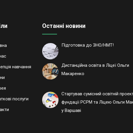
іли
Останні новини
Підготовка до ЗНО/НМТ!
вна
нас
Дистанційна освіта в Ліцеї Ольги
епція навчання
Макаренко
ни
рея
Стартував сумісний освітній проек
ткові послуги
фундації РСРМ та Ліцею Ольги Ма
акти
у Варшаві