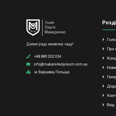
Розд
Голо
Даємо раду жвавому чаду!
Про 
+48 880 202 034
Конц
info@makarenkolyceum.com.ua
Нови
м. Варшава, Польща
Гале
Дода
Конт
Вхід