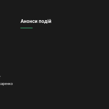
Анонси подій
т
каренко